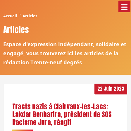
°
Accueil
Articles
Articles
Espace d'expression indépendant, solidaire et
engagé, vous trouverez ici les articles de la
rédaction Trente-neuf degrés
22 Juin 2023
Tracts nazis à Clairvaux-les-Lacs:
Lakdar Benharira, président de SOS
Racisme Jura, réagit