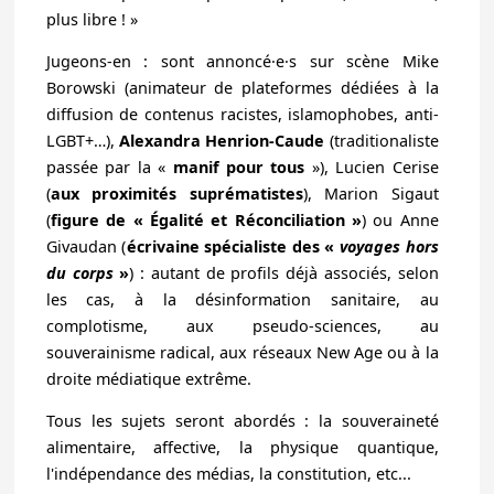
plus libre ! »
Jugeons-en : sont annoncé·e·s sur scène Mike
Borowski (animateur de plateformes dédiées à la
diffusion de contenus racistes, islamophobes, anti-
LGBT+…),
Alexandra Henrion-Caude
(traditionaliste
passée par la «
manif pour tous
»), Lucien Cerise
(
aux proximités suprématistes
), Marion Sigaut
(
figure de « Égalité et Réconciliation »
) ou Anne
Givaudan (
écrivaine spécialiste des «
voyages hors
du corps
»
) : autant de profils déjà associés, selon
les cas, à la désinformation sanitaire, au
complotisme, aux pseudo-sciences, au
souverainisme radical, aux réseaux New Age ou à la
droite médiatique extrême.
Tous les sujets seront abordés : la souveraineté
alimentaire, affective, la physique quantique,
l'indépendance des médias, la constitution, etc...