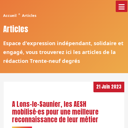
°
Accueil
Articles
Articles
Espace d'expression indépendant, solidaire et
engagé, vous trouverez ici les articles de la
rédaction Trente-neuf degrés
21 Juin 2023
A Lons-le-Saunier, les AESH
mobilisé·es pour une meilleure
reconnaissance de leur métier