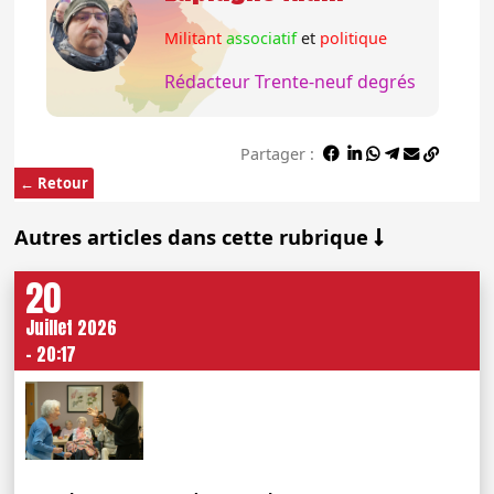
Militant
associatif
et
politique
Rédacteur Trente-neuf degrés
Partager :
← Retour
Autres articles dans cette rubrique
20
Juillet 2026
- 20:17