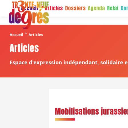
Accueil
Articles
Dossiers
Agenda
Relai
Con
°
Accueil
Articles
Articles
Espace d'expression indépendant, solidaire et
Mobilisations jurassie