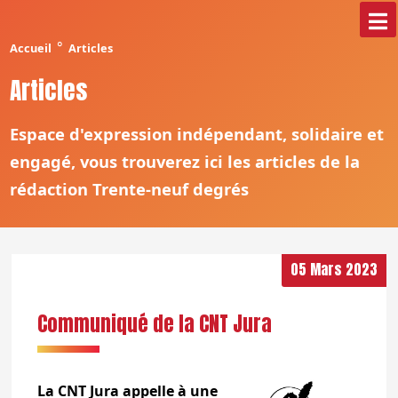
°
Accueil
Articles
Articles
Espace d'expression indépendant, solidaire et
engagé, vous trouverez ici les articles de la
rédaction Trente-neuf degrés
05 Mars 2023
Communiqué de la CNT Jura
La CNT Jura appelle à une