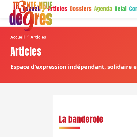
Accueil
Articles
Dossiers
Agenda
Relai
Con
°
Accueil
Articles
Articles
Espace d'expression indépendant, solidaire et
La banderole