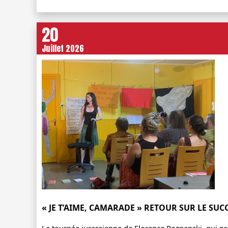
20
Juillet 2026
« JE T’AIME, CAMARADE » RETOUR SUR LE SUC
La tournée jurassienne de Florence Poznanski, qui pré