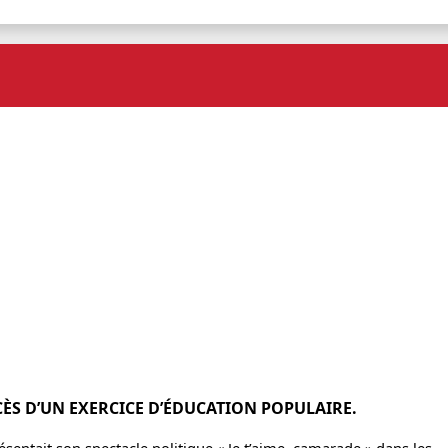
CÈS D’UN EXERCICE D’ÉDUCATION POPULAIRE.
sentait son spectacle politique « Je t’aime, camarade » dans les