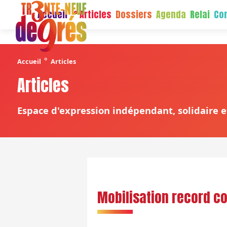
Accueil
Articles
Dossiers
Agenda
Relai
Con
°
Accueil
Articles
Articles
Espace d'expression indépendant, solidaire et
Mobilisation record co