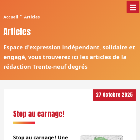
°
Accueil
Articles
Articles
Espace d'expression indépendant, solidaire et
engagé, vous trouverez ici les articles de la
rédaction Trente-neuf degrés
27 Octobre 2025
Stop au carnage!
Stop au carnage ! Une