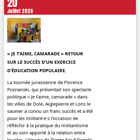
20
Juillet 2026
« JE T’AIME, CAMARADE » RETOUR
SUR LE SUCCÈS D’UN EXERCICE
D’ÉDUCATION POPULAIRE.
La tournée jurassienne de Florence
Poznanski, qui présentait son spectacle
politique « Je t’aime, camarade » dans
les villes de Dole, Aiglepierre et Lons le
saunier a connu un franc succès et a été
pour les militant·e·s l’occasion de
réfléchir à la pratique du militantisme
et au soin apporté à la relation entre
toustes. L’équipe de Trente Neuf Degrés