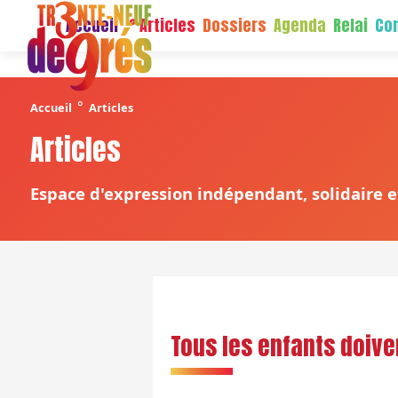
Accueil
Articles
Dossiers
Agenda
Relai
Con
°
Accueil
Articles
Articles
Espace d'expression indépendant, solidaire et
Tous les enfants doive