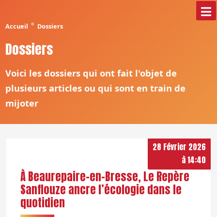
°
Accueil
Dossiers
Dossiers
Voici les dossiers qui ont fait l'objet de
plusieurs articles ou qui sont en train de
mijoter
28 Février 2026
à 14:40
À Beaurepaire-en-Bresse, Le Repère
Sanflouze ancre l’écologie dans le
quotidien