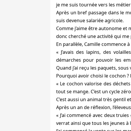
je me suis tournée vers les métiers
Après un bref passage dans le mond
suis devenue salariée agricole.
Comme j’aime être autonome et m’in
donc cherché une activité qui me 
En parallèle, Camille commence à 
« J’avais des lapins, des volaill
démarches pour pouvoir les emm
Quand j’ai reçu les paquets, sous 
Pourquoi avoir choisi le cochon ? 
« Le cochon valorise des déchets
tout se mange. C’est un cycle zér
C’est aussi un animal très gentil e
Après un an de réflexion, l’éleveus
« J’ai commencé avec deux truies 
verrat ainsi que tous les jeunes à
J’ai commencé la vente sur les m