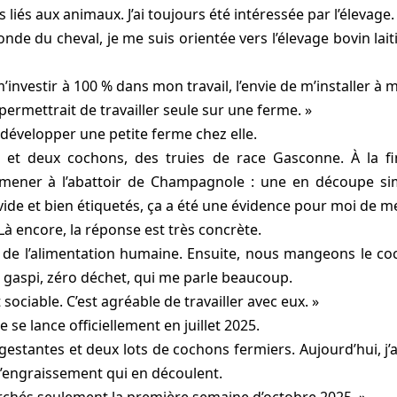
 liés aux animaux. J’ai toujours été intéressée par l’élevage
e du cheval, je me suis orientée vers l’élevage bovin laiti
vestir à 100 % dans mon travail, l’envie de m’installer à mo
permettrait de travailler seule sur une ferme. »
développer une petite ferme chez elle.
es et deux cochons, des truies de race Gasconne. À la fin
ener à l’abattoir de Champagnole : une en découpe simpl
vide et bien étiquetés, ça a été une évidence pour moi de m
Là encore, la réponse est très concrète.
 de l’alimentation humaine. Ensuite, nous mangeons le coch
o gaspi, zéro déchet, qui me parle beaucoup.
t sociable. C’est agréable de travailler avec eux. »
e se lance officiellement en juillet 2025.
gestantes et deux lots de cochons fermiers. Aujourd’hui, j’a
 l’engraissement qui en découlent.
archés seulement la première semaine d’octobre 2025. »