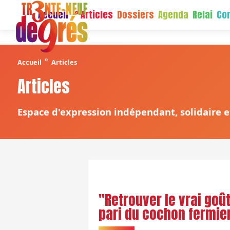
Accueil
Articles
Dossiers
Agenda
Relai
Con
°
Accueil
Articles
Articles
Espace d'expression indépendant, solidaire et
"Retrouver le vrai goût
pari du cochon fermie