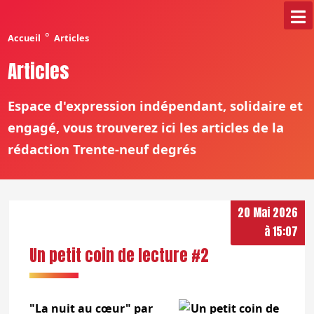
°
Accueil
Articles
Articles
Espace d'expression indépendant, solidaire et
engagé, vous trouverez ici les articles de la
rédaction Trente-neuf degrés
20 Mai 2026
à 15:07
Un petit coin de lecture #2
"La nuit au cœur" par