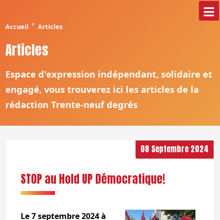
°
Accueil
Articles
Articles
Espace d'expression indépendant, solidaire et
engagé, vous trouverez ici les articles de la
rédaction Trente-neuf degrés
08 Septembre 2024
STOP au Hold UP Démocratique!
Le 7 septembre 2024 à