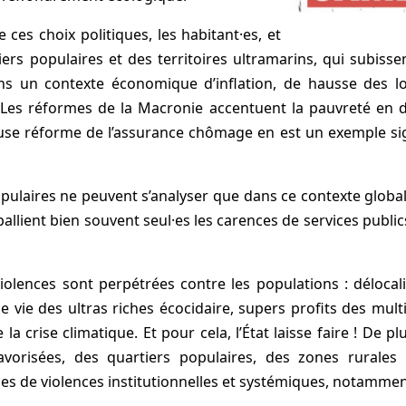
 ces choix politiques, les habitant·es, et
rs populaires et des territoires ultramarins, qui subissen
ans un contexte économique d’inflation, de hausse des lo
. Les réformes de la Macronie accentuent la pauvreté en 
use réforme de l’assurance chômage en est un exemple sign
opulaires ne peuvent s’analyser que dans ce contexte global.
llient bien souvent seul·es les carences de services public
olences sont perpétrées contre les populations : délocalis
e vie des ultras riches écocidaire, supers profits des mu
a crise climatique. Et pour cela, l’État laisse faire ! De pl
avorisées, des quartiers populaires, des zones rurales
mes de violences institutionnelles et systémiques, notammen