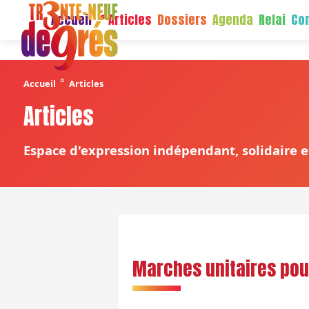
Accueil
Articles
Dossiers
Agenda
Relai
Con
°
Accueil
Articles
Articles
Espace d'expression indépendant, solidaire et
Marches unitaires pour