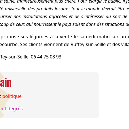
n saine, malheureusement plus chère. Pour élargir le public, il f
ité universelle des produits locaux. Tout le monde devrait être en
riser nos installations agricoles et de s'intéresser au sort d
up de ceux qui nourrissent le pays soient dans des situations de 
 propose ses légumes à la vente le samedi matin sur un é
ecourbe. Ses clients viennent de Ruffey-sur-Seille et des vil
ey-sur-Seille, 06 44 75 08 93
ain
t
politique
euf degrés