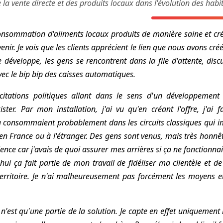
e la vente directe et des produits locaux dans l'évolution des h
onsommation d'aliments locaux produits de manière saine et créa
nir. Je vois que les clients apprécient le lien que nous avons créé
développe, les gens se rencontrent dans la file d'attente, discu
 avec le bip bip des caisses automatiques.
itations politiques allant dans le sens d'un développement 
ster. Par mon installation, j'ai vu qu'en créant l'offre, j'ai
a consommaient probablement dans les circuits classiques qui i
n France ou à l'étranger. Des gens sont venus, mais très honnête
rience car j'avais de quoi assurer mes arrières si ça ne fonctionn
hui ça fait partie de mon travail de fidéliser ma clientèle et de
rritoire. Je n'ai malheureusement pas forcément les moyens et
n'est qu'une partie de la solution. Je capte en effet uniquement 