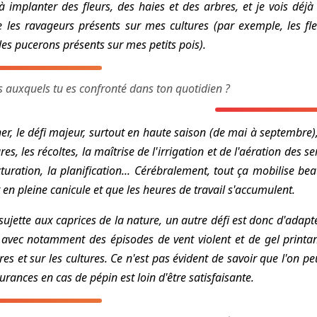
à implanter des fleurs, des haies et des arbres, et je vois déj
e les ravageurs présents sur mes cultures (par exemple, les fle
 les pucerons présents sur mes petits pois).
s auxquels tu es confronté dans ton quotidien ?
 le défi majeur, surtout en haute saison (de mai à septembre), e
s, les récoltes, la maîtrise de l'irrigation et de l'aération des serr
uration, la planification... Cérébralement, tout ça mobilise bea
 en pleine canicule et que les heures de travail s'accumulent.
jette aux caprices de la nature, un autre défi est donc d'adapte
 avec notamment des épisodes de vent violent et de gel printani
 et sur les cultures. Ce n'est pas évident de savoir que l'on p
urances en cas de pépin est loin d'être satisfaisante.