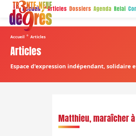
Accueil
Articles
Dossiers
Agenda
Relai
Con
°
Accueil
Articles
Articles
Espace d'expression indépendant, solidaire et
Matthieu, maraîcher à 