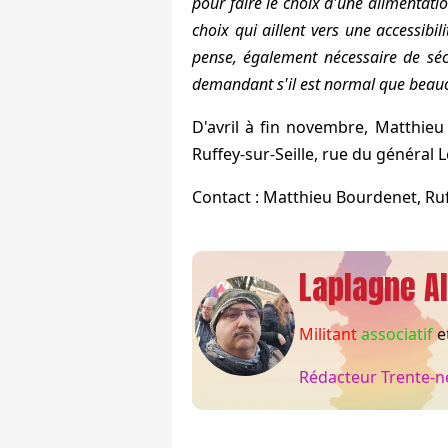
pour faire le choix d'une alimentatio
choix qui aillent vers une accessibil
pense, également nécessaire de sécu
demandant s'il est normal que beauco
D'avril à fin novembre, Matthieu
Ruffey-sur-Seille, rue du général L
Contact : Matthieu Bourdenet, Ruff
Laplagne Al
Militant
associatif
e
Rédacteur Trente-n