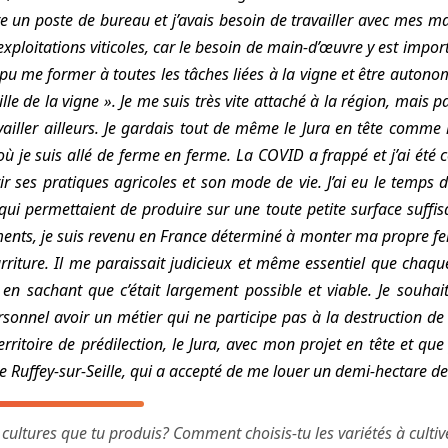
e un poste de bureau et j’avais besoin de travailler avec mes mai
exploitations viticoles, car le besoin de main-d’œuvre y est import
’ai pu me former à toutes les tâches liées à la vigne et être auto
aille de la vigne ». Je me suis très vite attaché à la région, mai
ravailler ailleurs. Je gardais tout de même le Jura en tête comme 
ù je suis allé de ferme en ferme. La COVID a frappé et j’ai été c
ir ses pratiques agricoles et son mode de vie. J’ai eu le temp
 qui permettaient de produire sur une toute petite surface suff
ents, je suis revenu en France déterminé à monter ma propre ferm
rriture. Il me paraissait judicieux et même essentiel que chaque
en sachant que c’était largement possible et viable. Je souhaita
personnel avoir un métier qui ne participe pas à la destruction de 
rritoire de prédilection, le Jura, avec mon projet en tête et que
de Ruffey-sur-Seille, qui a accepté de me louer un demi-hectare d
 cultures que tu produis? Comment choisis-tu les variétés à cultiv