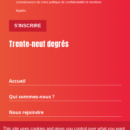
connaissance de votre politique de confidentialité et mentions
légales.
S'INSCRIRE
Trente-neuf degrés
Accueil
Qui sommes-nous ?
Nous rejoindre
trenteneufdegres.fr © 2026 |
Mentions légales
|
This site uses cookies and gives you control over what you want