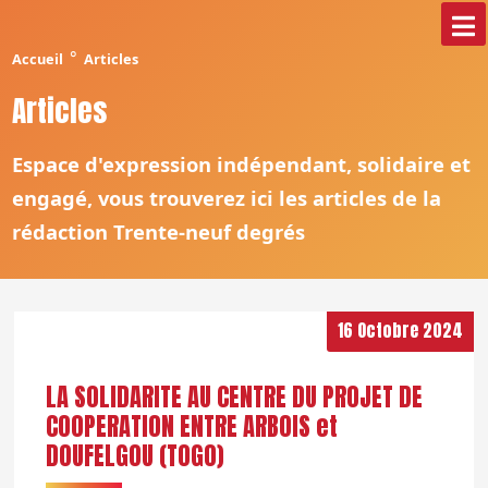
°
Accueil
Articles
Articles
Espace d'expression indépendant, solidaire et
engagé, vous trouverez ici les articles de la
rédaction Trente-neuf degrés
16 Octobre 2024
LA SOLIDARITE AU CENTRE DU PROJET DE
COOPERATION ENTRE ARBOIS et
DOUFELGOU (TOGO)