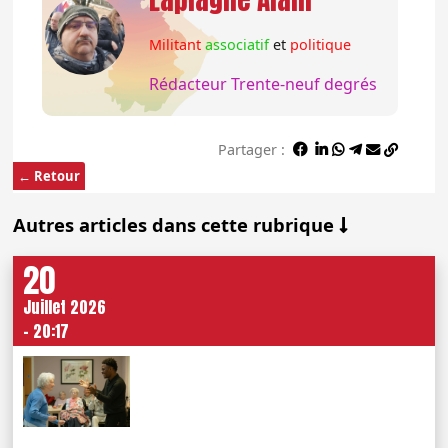
Militant
associatif
et
politique
Rédacteur Trente-neuf degrés
Partager :
← Retour
Autres articles dans cette rubrique
20
Juillet 2026
- 20:17