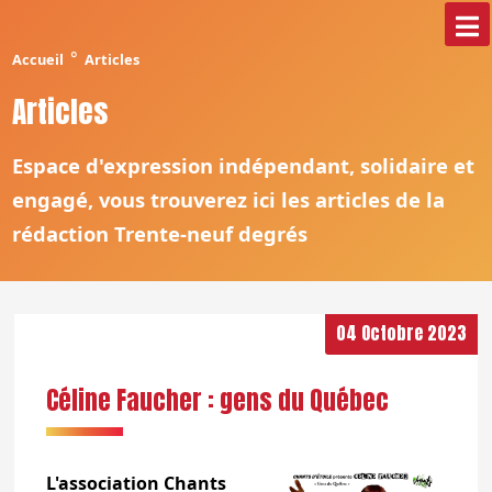
°
Accueil
Articles
Articles
Espace d'expression indépendant, solidaire et
engagé, vous trouverez ici les articles de la
rédaction Trente-neuf degrés
04 Octobre 2023
Céline Faucher : gens du Québec
L'association Chants