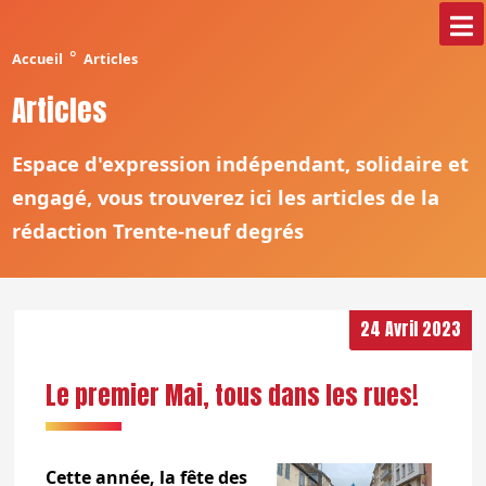
°
Accueil
Articles
Articles
Espace d'expression indépendant, solidaire et
engagé, vous trouverez ici les articles de la
rédaction Trente-neuf degrés
24 Avril 2023
Le premier Mai, tous dans les rues!
Cette année, la fête des