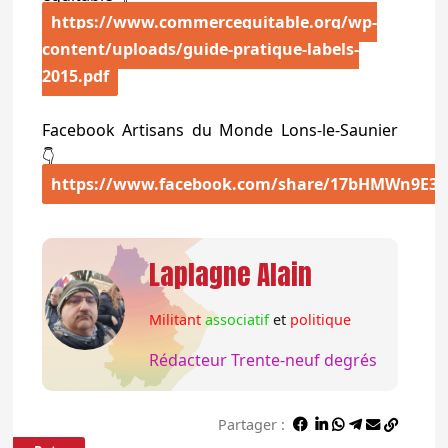
https://www.commercequitable.org/wp-
content/uploads/guide-pratique-labels-
2015.pdf
Facebook Artisans du Monde Lons-le-Saunier
👇
https://www.facebook.com/share/17bHMWn9E3/
Laplagne Alain
Militant
associatif
et
politique
Rédacteur Trente-neuf degrés
Partager :