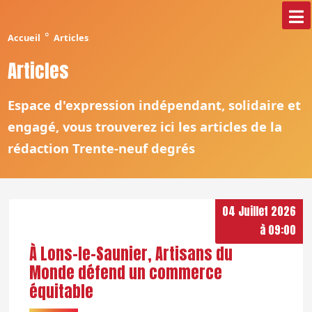
°
Accueil
Articles
Articles
Espace d'expression indépendant, solidaire et
engagé, vous trouverez ici les articles de la
rédaction Trente-neuf degrés
04 Juillet 2026
à 09:00
À Lons-le-Saunier, Artisans du
Monde défend un commerce
équitable