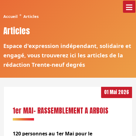
°
Accueil
Articles
Articles
Espace d'expression indépendant, solidaire et
engagé, vous trouverez ici les articles de la
rédaction Trente-neuf degrés
01 Mai 2026
1er MAI- RASSEMBLEMENT A ARBOIS
120 personnes au 1er Mai pour le