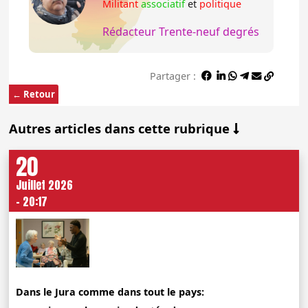
Militant
associatif
et
politique
Rédacteur Trente-neuf degrés
Partager :
← Retour
Autres articles dans cette rubrique
20
Juillet 2026
- 20:17
Dans le Jura comme dans tout le pays: