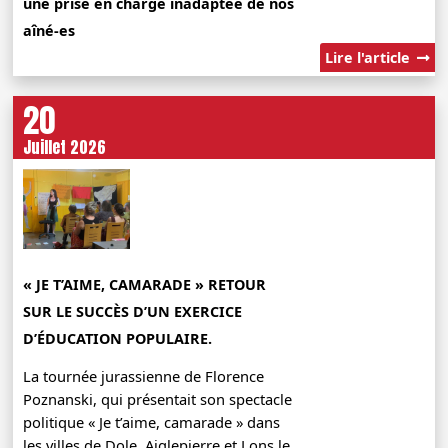
une prise en charge inadaptée de nos
aîné-es
Lire l'article
20
Juillet 2026
« JE T’AIME, CAMARADE » RETOUR
SUR LE SUCCÈS D’UN EXERCICE
D’ÉDUCATION POPULAIRE.
La tournée jurassienne de Florence
Poznanski, qui présentait son spectacle
politique « Je t’aime, camarade » dans
les villes de Dole, Aiglepierre et Lons le