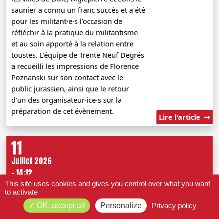
saunier a connu un franc succès et a été
pour les militant·e·s l’occasion de
réfléchir à la pratique du militantisme
et au soin apporté à la relation entre
toustes. L’équipe de Trente Neuf Degrés
a recueilli les impressions de Florence
Poznanski sur son contact avec le
public jurassien, ainsi que le retour
d’un des organisateur·ice·s sur la
préparation de cet évènement.
Lire l'article
11
Juillet 2026
- 14:12
This site uses cookies and gives you control over what you want
to activate
OK, accept all
Personalize
Privacy policy