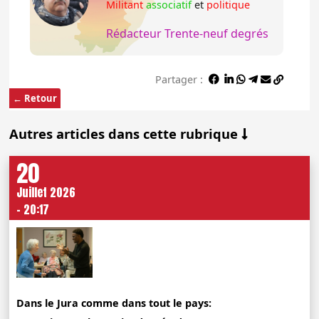
Militant
associatif
et
politique
Rédacteur Trente-neuf degrés
Partager :
← Retour
Autres articles dans cette rubrique
20
Juillet 2026
- 20:17
Dans le Jura comme dans tout le pays: