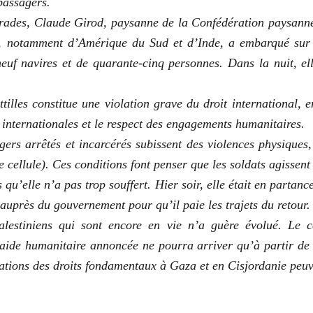
passagers.
ades, Claude Girod, paysanne de la Confédération paysanne
s, notamment d’Amérique du Sud et d’Inde, a embarqué sur u
f navires et de quarante-cinq personnes. Dans la nuit, el
tilles constitue une violation grave du droit international, 
 internationales et le respect des engagements humanitaires.
gers arrêtés et incarcérés subissent des violences physiques,
 cellule). Ces conditions font penser que les soldats agissent
qu’elle n’a pas trop souffert. Hier soir, elle était en partanc
auprès du gouvernement pour qu’il paie les trajets du retour.
lestiniens qui sont encore en vie n’a guère évolué. Le ce
L’aide humanitaire annoncée ne pourra arriver qu’à partir d
olations des droits fondamentaux à Gaza et en Cisjordanie peuv