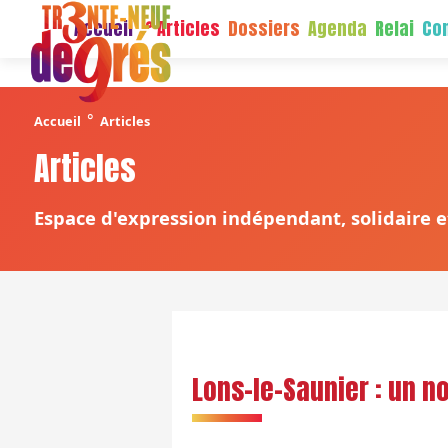
Accueil
Articles
Dossiers
Agenda
Relai
Con
°
Accueil
Articles
Articles
Espace d'expression indépendant, solidaire et
Lons-le-Saunier : un n