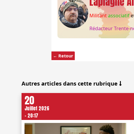
Laplagne Al
Militant
associatif
e
Rédacteur Trente-n
← Retour
Autres articles dans cette rubrique
20
Juillet 2026
- 20:17