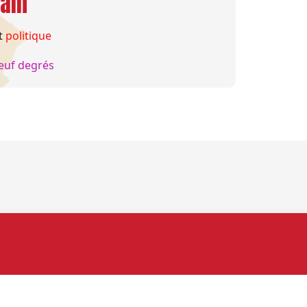
ain
t
politique
euf degrés