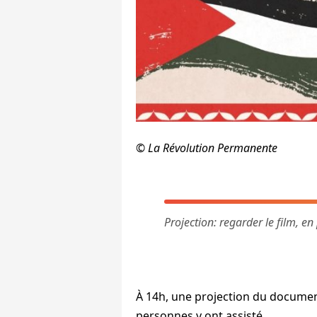
©️ La Révolution Permanente
Projection: regarder le film, e
À 14h, une projection du document
personnes y ont assisté.