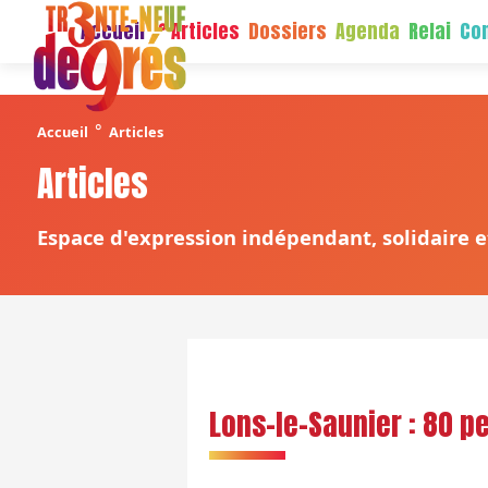
Accueil
Articles
Dossiers
Agenda
Relai
Con
°
Accueil
Articles
Articles
Espace d'expression indépendant, solidaire et
Lons-le-Saunier : 80 p