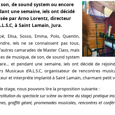
 son, de sound system ou encore
dant une semaine, iels ont décidé
osée par Arno Lorentz, directeur
.L.S.C, à Saint Lamain, Jura.
Noé, Elisa, Sosso, Emma, Polo, Quentin,
andre, iels ne se connaissent pas tous,
’autres camarades de Master Class, mais
ces de musique, de son, de sound system
are… et pendant une semaine, iels ont décidé de rejoin
rs Musicaux d’A.L.S.C, organisateur de rencontres musica
ur et interprète implanté à Saint Lamain, charmant petit vi
e stage, nous pouvons lire la proposition suivante :
stitution du spectacle sur scène au terme du stage) pratique ins
mes, graffiti géant, promenades musicales, rencontres et confér