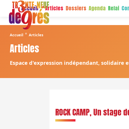
Accueil
Articles
Dossiers
Agenda
Relai
Con
°
Accueil
Articles
Articles
Espace d'expression indépendant, solidaire et
ROCK CAMP, Un stage 