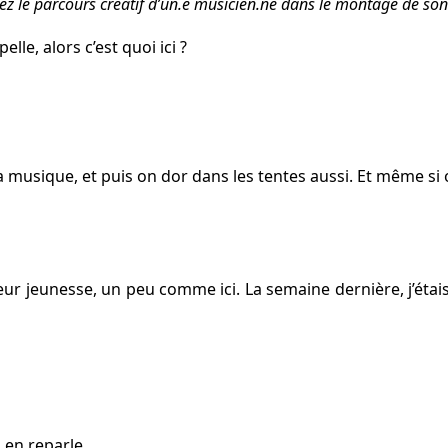
rez le parcours créatif d’un.e musicien.ne dans le montage de son
elle, alors c’est quoi ici ?
 la musique, et puis on dor dans les tentes aussi. Et même si
teur jeunesse, un peu comme ici. La semaine dernière, j’ét
n en reparle…