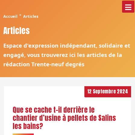
°
Accueil
Articles
Articles
Espace d'expression indépendant, solidaire et
engagé, vous trouverez ici les articles de la
rédaction Trente-neuf degrés
12 Septembre 2024
Que se cache t-il derrière le
chantier d’usine à pellets de Salins
les bains?