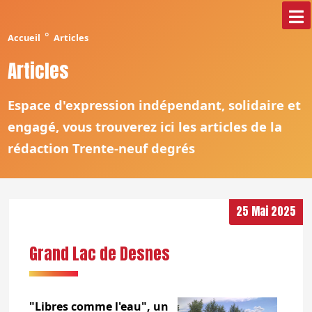
°
Accueil
Articles
Articles
Espace d'expression indépendant, solidaire et
engagé, vous trouverez ici les articles de la
rédaction Trente-neuf degrés
25 Mai 2025
Grand Lac de Desnes
"Libres comme l'eau", un