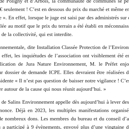
s de Poligny et d’Arbois, la communauté de communes se p
4 € seulement ! C’est en dessous du prix du marché et même en 
». En effet, lorsque le juge est saisi par des administrés sur 
nulée au motif que le prix du terrain a été établi en méconna
de la collectivité, qui est interdite.
onnementale, dite Installation Classée Protection de l’Enviro
 effet, les inquiétudes de l’association ont visiblement été e
mplication de Jura Nature Environnement, M. le Préfet enj
ur dossier de demande ICPE. Elles devraient être réalisées d
dente « Il n’est pas question de baisser notre vigilance ! C’es
r autour de la cause qui nous réunit aujourd’hui. »
de Salins Environnement appelle dès aujourd’hui à lever des
nonce. Déjà en 2023, les multiples manifestations organisé
 de nombreux dons. Les membres du bureau et du conseil d’
a participé à 9 évènements, envoyé plus d’une vingtaine de 