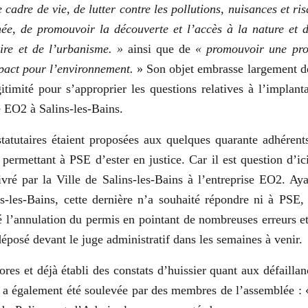
le cadre de vie, de lutter contre les pollutions, nuisances et ri
ée, de promouvoir la découverte et l’accès à la nature et 
oire et de l’urbanisme. »
ainsi que de
« promouvoir une pro
pact pour l’environnement.
» Son objet embrasse largement des
itimité pour s’approprier les questions relatives à l’implant
e EO2 à Salins-les-Bains.
atutaires étaient proposées aux quelques quarante adhérents
 permettant à PSE d’ester en justice. Car il est question d’i
ivré par la Ville de Salins-les-Bains à l’entreprise EO2. Ayan
s-les-Bains, cette dernière n’a souhaité répondre ni à PSE,
 l’annulation du permis en pointant de nombreuses erreurs e
déposé devant le juge administratif dans les semaines à venir.
es et déjà établi des constats d’huissier quant aux défaillan
in a également été soulevée par des membres de l’assemblée : 