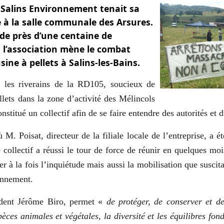
e Salins Environnement tenait sa
 à la salle communale des Arsures.
 de près d’une centaine de
 l’association mène le combat
ine à pellets à Salins-les-Bains.
 les riverains de la RD105, soucieux de
llets dans la zone d’activité des Mélincols
constitué un collectif afin de se faire entendre des autorités et
. Poisat, directeur de la filiale locale de l’entreprise, a é
le collectif a réussi le tour de force de réunir en quelques m
r à la fois l’inquiétude mais aussi la mobilisation que suscitai
onnement.
sident Jérôme Biro, permet «
de protéger, de conserver et de
pèces animales et végétales, la diversité et les équilibres fon