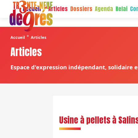
Accueil
Articles
Dossiers
Agenda
Relai
Con
°
Accueil
Articles
Articles
Espace d'expression indépendant, solidaire et
Usine à pellets à Salin