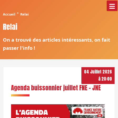
°
Accueil
Relai
Relai
On a trouvé des articles intéressants, on fait
passer l'info !
04 Juillet 2026
à 20:00
Agenda buissonnier juillet FNE - JNE