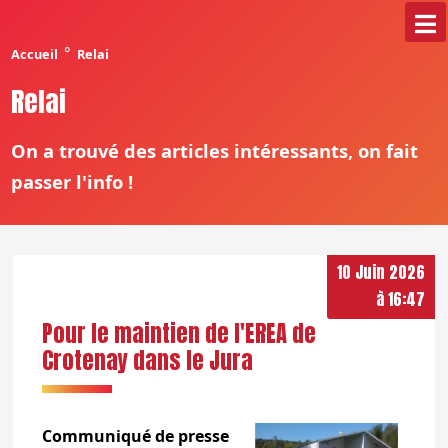
°
Accueil
Relai
Relai
On a trouvé des articles intéressants, on fait
passer l'info !
10 Juin 2026
à 16:47
Pour le maintien de l'EREA de
Crotenay dans le Jura
Communiqué de presse