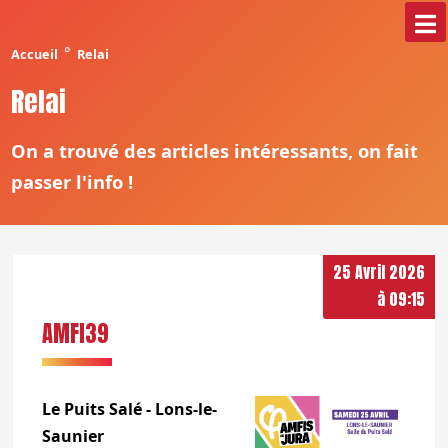
°
Accueil
Relai
Relai
On a trouvé des articles intéressants, on fait
passer l'info !
25 Avril 2026
à 09:15
AMFI39
Le Puits Salé - Lons-le-
Saunier