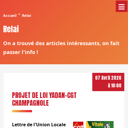
°
Accueil
Relai
Relai
On a trouvé des articles intéressants, on fait
passer l'info !
07 Avril 2026
à 10:00
PROJET DE LOI YADAN-CGT
CHAMPAGNOLE
Lettre de l'Union Locale