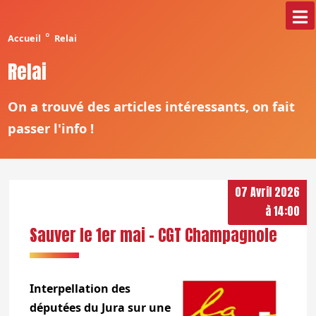
°
Accueil
Relai
Relai
On a trouvé des articles intéressants, on fait
passer l'info !
07 Avril 2026
à 14:00
Sauver le 1er mai - CGT Champagnole
Interpellation des
députées du Jura sur une