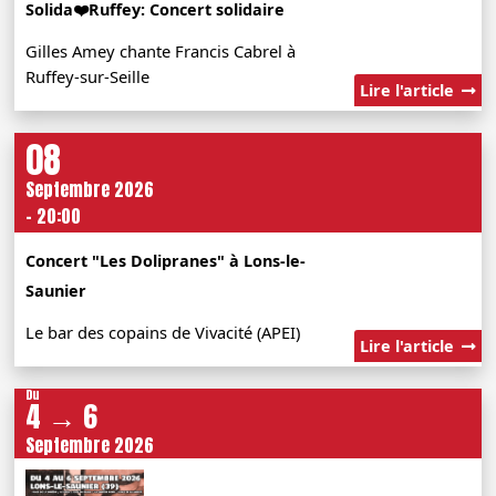
Solida❤️Ruffey: Concert solidaire
Gilles Amey chante Francis Cabrel à
Ruffey-sur-Seille
Lire l'article
08
Septembre 2026
- 20:00
Concert "Les Dolipranes" à Lons-le-
Saunier
Le bar des copains de Vivacité (APEI)
Lire l'article
Du
4 → 6
Septembre 2026