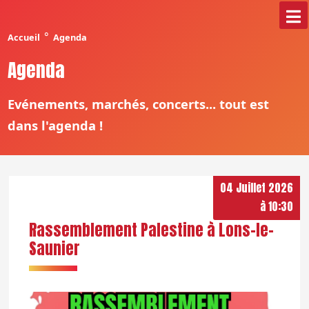
°
Accueil
Agenda
Agenda
Evénements, marchés, concerts... tout est
dans l'agenda !
04 Juillet 2026
à 10:30
Rassemblement Palestine à Lons-le-
Saunier