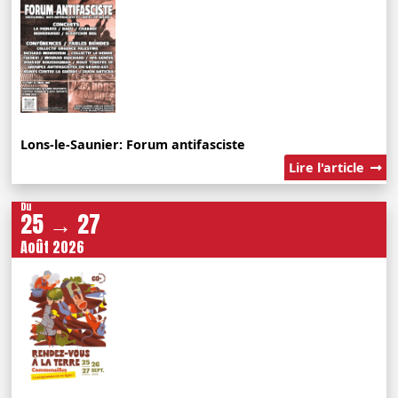
Lons-le-Saunier: Forum antifasciste
Lire l'article
Du
25 → 27
Août 2026