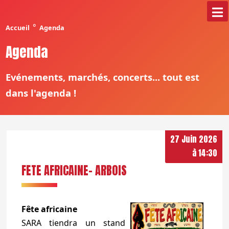
°
Accueil
Agenda
Agenda
Evénements, marchés, concerts... tout est
dans l'agenda !
27 Juin 2026
à 14:30
FETE AFRICAINE- ARBOIS
Fête africaine
SARA tiendra un stand