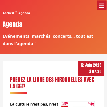
°
Accueil
Agenda
Agenda
Evénements, marchés, concerts... tout est
dans l'agenda !
12 Juin 2026
à 07:30
PRENEZ LA LIGNE DES HIRONDELLES AVEC
LA CGT!
La culture n'est pas, n'est