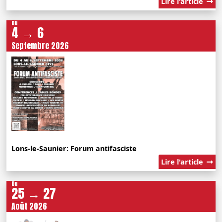
Lire l'article
Du
4 → 6
Septembre 2026
Lons-le-Saunier: Forum antifasciste
Lire l'article
Du
25 → 27
Août 2026