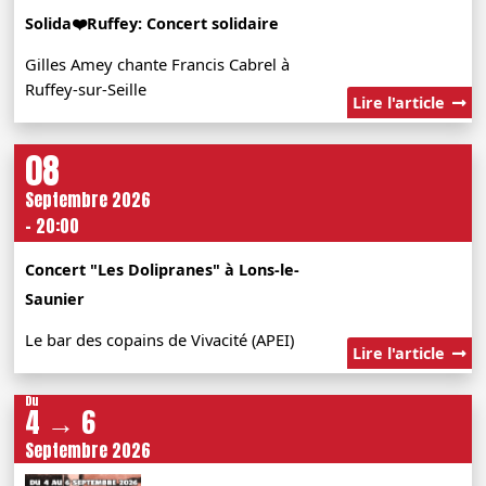
Solida❤️Ruffey: Concert solidaire
Gilles Amey chante Francis Cabrel à
Ruffey-sur-Seille
Lire l'article
08
Septembre 2026
- 20:00
Concert "Les Dolipranes" à Lons-le-
Saunier
Le bar des copains de Vivacité (APEI)
Lire l'article
Du
4 → 6
Septembre 2026