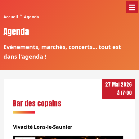
°
Accueil
Agenda
Agenda
Evénements, marchés, concerts... tout est
dans l'agenda !
27 Mai 2026
à 17:00
Bar des copains
Vivacité Lons-le-Saunier