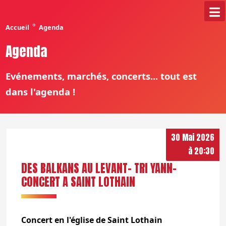
°
Accueil
Agenda
Agenda
Evénements, marchés, concerts... tout est
dans l'agenda !
30 Mai 2026
à 20:30
DES BALKANS AU LEVANT- TRI YANN-
CONCERT A SAINT LOTHAIN
Concert en l'église de Saint Lothain