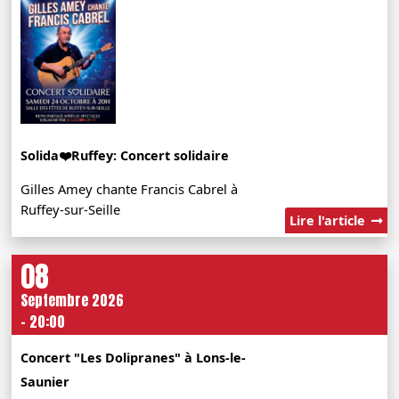
Solida❤️Ruffey: Concert solidaire
Gilles Amey chante Francis Cabrel à
Ruffey-sur-Seille
Lire l'article
08
Septembre 2026
- 20:00
Concert "Les Dolipranes" à Lons-le-
Saunier