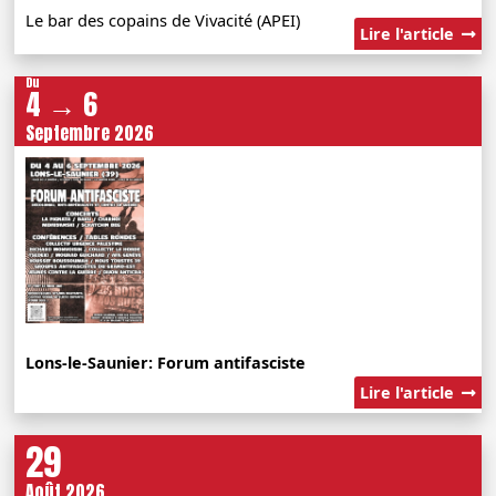
Le bar des copains de Vivacité (APEI)
Lire l'article
Du
4 → 6
Septembre 2026
Lons-le-Saunier: Forum antifasciste
Lire l'article
29
Août 2026