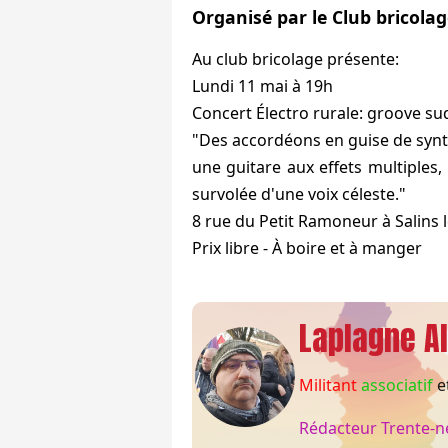
Organisé par le Club bricola
Au club bricolage présente:
Lundi 11 mai à 19h
Concert Électro rurale: groove s
"Des accordéons en guise de synt
une guitare aux effets multiples,
survolée d'une voix céleste."
8 rue du Petit Ramoneur à Salins 
Prix libre - À boire et à manger
Laplagne Al
Militant
associatif
e
Rédacteur Trente-n