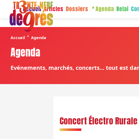
Accueil
Articles
Dossiers
Agenda
Relai
Con
°
Accueil
Agenda
Agenda
Evénements, marchés, concerts... tout est dan
Concert Électro Rurale