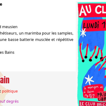
ge
ud meusien
hétiseurs, un marimba pour les samples,
 une basse batterie musclée et répétitive
les Bains
ain
t
politique
euf degrés