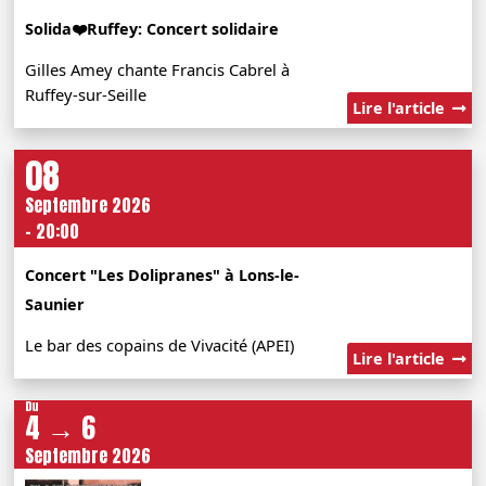
Solida❤️Ruffey: Concert solidaire
Gilles Amey chante Francis Cabrel à
Ruffey-sur-Seille
Lire l'article
08
Septembre 2026
- 20:00
Concert "Les Dolipranes" à Lons-le-
Saunier
Le bar des copains de Vivacité (APEI)
Lire l'article
Du
4 → 6
Septembre 2026