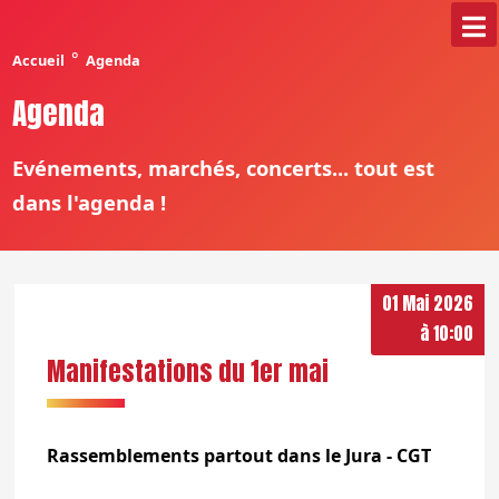
°
Accueil
Agenda
Agenda
Evénements, marchés, concerts... tout est
dans l'agenda !
01 Mai 2026
à 10:00
Manifestations du 1er mai
Rassemblements partout dans le Jura - CGT