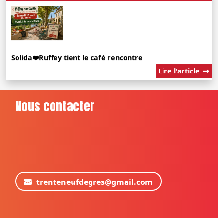
Solida❤️Ruffey tient le café rencontre
Lire l'article
Nous contacter
trenteneufdegres@gmail.com