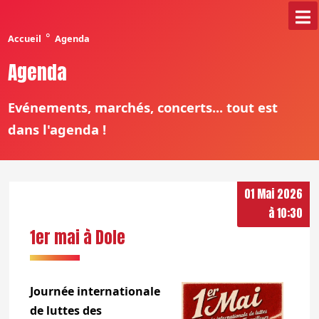
°
Accueil
Agenda
Agenda
Evénements, marchés, concerts... tout est
dans l'agenda !
01 Mai 2026
à 10:30
1er mai à Dole
Journée internationale
de luttes des