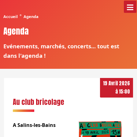
°
Accueil
Agenda
Agenda
Evénements, marchés, concerts... tout est
dans l'agenda !
19 Avril 2026
à 15:00
Au club bricolage
A Salins-les-Bains