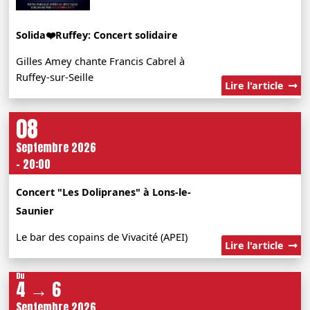
Solida❤️Ruffey: Concert solidaire
Gilles Amey chante Francis Cabrel à
Ruffey-sur-Seille
Lire l'article
08
Septembre 2026
- 20:00
Concert "Les Dolipranes" à Lons-le-
Saunier
Le bar des copains de Vivacité (APEI)
Lire l'article
Du
4 → 6
Septembre 2026