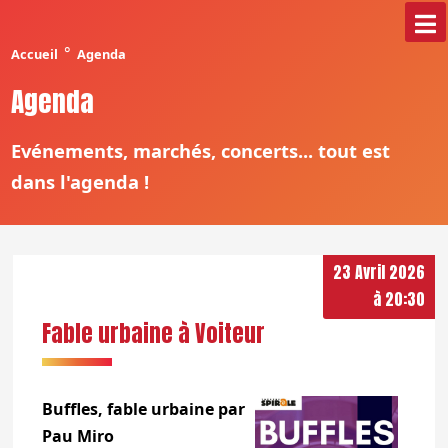
°
Accueil
Agenda
Agenda
Evénements, marchés, concerts... tout est
dans l'agenda !
23 Avril 2026
à 20:30
Fable urbaine à Voiteur
Buffles, fable urbaine par
Pau Miro