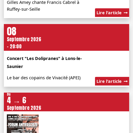
Gilles Amey chante Francis Cabrel à
Ruffey-sur-Seille
Lire l'article
08
Septembre 2026
- 20:00
Concert "Les Dolipranes" à Lons-le-
Saunier
Le bar des copains de Vivacité (APEI)
Lire l'article
Du
4 → 6
Septembre 2026