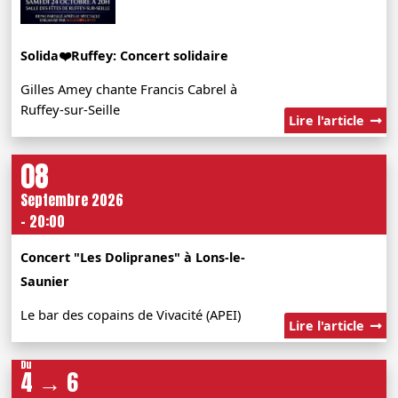
Solida❤️Ruffey: Concert solidaire
Gilles Amey chante Francis Cabrel à
Ruffey-sur-Seille
Lire l'article
08
Septembre 2026
- 20:00
Concert "Les Dolipranes" à Lons-le-
Saunier
Le bar des copains de Vivacité (APEI)
Lire l'article
Du
4 → 6