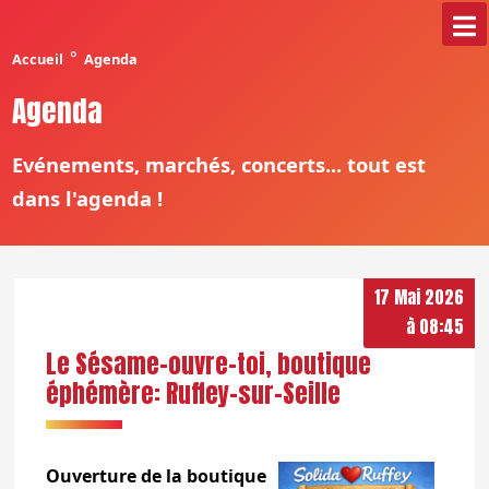
°
Accueil
Agenda
Agenda
Evénements, marchés, concerts... tout est
dans l'agenda !
17 Mai 2026
à 08:45
Le Sésame-ouvre-toi, boutique
éphémère: Ruffey-sur-Seille
Ouverture de la boutique