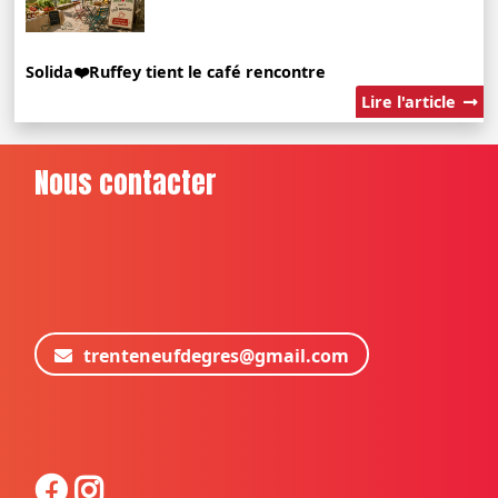
Solida❤️Ruffey tient le café rencontre
Lire l'article
Nous contacter
trenteneufdegres@gmail.com