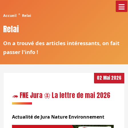
°
Accueil
Relai
Relai
On a trouvé des articles intéressants, on fait
passer l'info !
02 Mai 2026
🦔 FNE Jura 🦋 La lettre de mai 2026
Actualité de Jura Nature Environnement