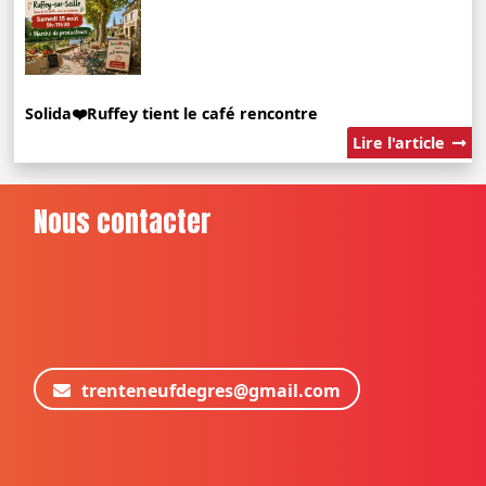
Solida❤️Ruffey tient le café rencontre
Lire l'article
Nous contacter
trenteneufdegres@gmail.com