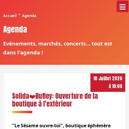
°
Accueil
Agenda
Agenda
Evénements, marchés, concerts... tout est
dans l'agenda !
18 Juillet 2026
à 10:00
Solida❤️Ruffey: Ouverture de la
boutique à l'extérieur
"Le Sésame ouvre-toi", boutique éphémère